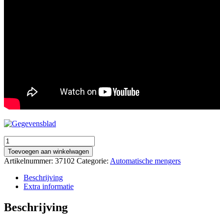
Collomix
RMenger
Toevoegen aan winkelwagen
voor
Artikelnummer:
37102
Categorie:
Automatische mengers
Vloeregalisatie
LevMix
Beschrijving
aantal
Extra informatie
Beschrijving