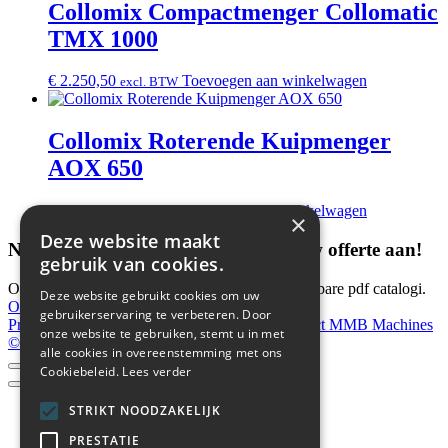
Collomix Compactmenger Collomatic
TMX 1000
€
2.250,50
Toevoegen aan winkelwagen
excl. BTW
Collomix Roterende Kuipmenger
AOX 650
€
2.567,30
Toevoegen aan winkelwagen
excl. BTW
×
Deze website maakt
Niet gevonden wat je zocht? Vraag uw offerte aan!
gebruik van cookies.
Ontdek het volledige Probst gamma in downloadbare pdf catalogi.
Deze website gebruikt cookies om uw
Offerte aanvraag
gebruikerservaring te verbeteren. Door
Privacybeleid
MMB Machines website
Contact MMB Machines
onze website te gebruiken, stemt u in met
© Wowart.
alle cookies in overeenstemming met ons
Cookiebeleid.
Lees verder
STRIKT NOODZAKELIJK
PRESTATIE