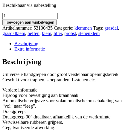
Beschikbaar via nabestelling
Probst
Betontrapgrepen
Toevoegen aan winkelwagen
TSV
Artikelnummer:
53100435
Categorie:
klemmen
Tags:
grasdal
,
aantal
grasdalklem
,
heffen
,
klem
,
lifter
,
probst
,
stenenklem
Beschrijving
Extra informatie
Beschrijving
Universele handgrepen door groot verstelbaar openingsbereik.
Geschikt voor trappen, stoepranden, L-stenen etc.
Verdere informatie
Hijsoog voor bevestiging aan kraanhaak.
Automatische vrijgave voor volautomatische omschakeling van
“vol” naar “leeg”.
Draaggreep.
Draaggreep 90° draaibaar, afhankelijk van de werkruimte.
Verwisselbare rubberen grijpers.
Gegalvaniseerde afwerking.