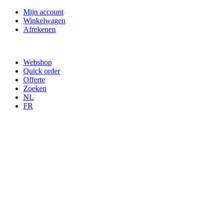
Mijn account
Winkelwagen
Afrekenen
Webshop
Quick order
Offerte
Zoeken
NL
FR